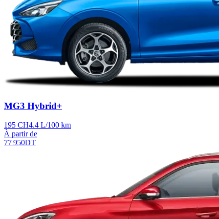
MG3 Hybrid+
195 CH
4.4 L/100 km
À partir de
77 950
DT