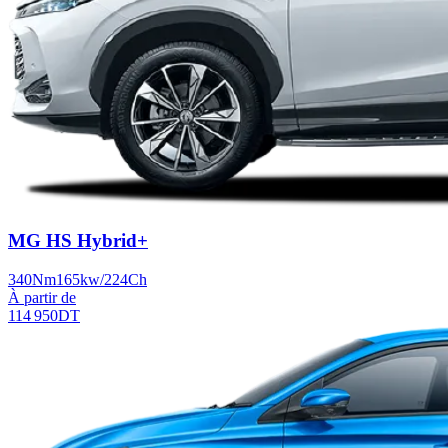
MG HS Hybrid+
340Nm
165kw/224Ch
À partir de
114 950
DT