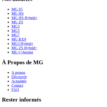
MG S5
MG HS
MG HS Hybrid+
MG ZS
MG3
MG5
MG7
MG RX9
MG3 Hybrid+
MG ZS Hybrid+
MG Cyberster
À Propos de MG
A propos
Découvrir
Actualités
Contact
FAQ
Rester informés