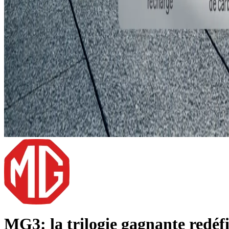
MG3: la trilogie gagnante redéf