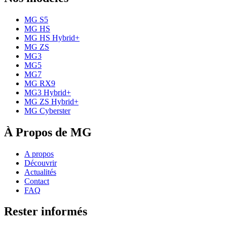
MG S5
MG HS
MG HS Hybrid+
MG ZS
MG3
MG5
MG7
MG RX9
MG3 Hybrid+
MG ZS Hybrid+
MG Cyberster
À Propos de MG
A propos
Découvrir
Actualités
Contact
FAQ
Rester informés