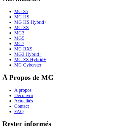
MG S5
MG HS
MG HS Hybrid+
MG ZS
MG3
MG5
MG7
MG RX9
MG3 Hybrid+
MG ZS Hybrid+
MG Cyberster
À Propos de MG
A propos
Découvrir
Actualités
Contact
FAQ
Rester informés