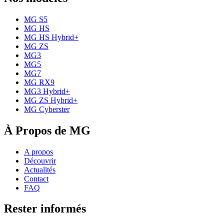
MG S5
MG HS
MG HS Hybrid+
MG ZS
MG3
MG5
MG7
MG RX9
MG3 Hybrid+
MG ZS Hybrid+
MG Cyberster
À Propos de MG
A propos
Découvrir
Actualités
Contact
FAQ
Rester informés